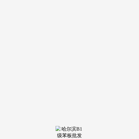
导航
电话
短信
联系我们
服务热线
185-4580-1888
首页
关于我
们